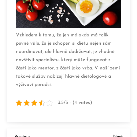
Vzhledem k tomu, že jen málokdo má tolik
pevné vůle, že je schopen si dietu nejen sám
naordinovat, ale hlavně dodržovat, je vhodné
navštívit specialistu, který může fungovat z
části jako mentor, z části jako vrba. V naší zemi
takové služby nabízejí hlavně dietologové a
výživoví poradci.
3.5/5 - (4 votes)
Previous
Next
Previous
Next