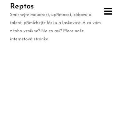
Skip
Reptos
to
Smíchejte moudrost, upřímnost, zábavu a
content
talent, přimíchejte lásku a laskavost. A co vám
z toho vznikne? No co asi? Přece naše
internetová stránka.