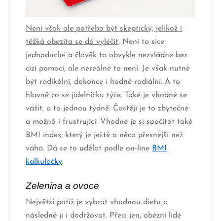
Není však ale potřeba být skeptický, jelikož i
těžká obezita se dá vyléčit
. Není to sice
jednoduché a člověk to obvykle nezvládne bez
cizí pomoci, ale nereálné to není. Je však nutné
být radikální, dokonce i hodně radiální. A to
hlavně co se jídelníčku týče. Také je vhodné se
vážit, a to jednou týdně. Častěji je to zbytečné
a možná i frustrující. Vhodné je si spočítat také
BMI index, který je ještě o něco přesnější než
váha. Dá se to udělat podle on-line
BMI
kalkulačky
.
Zelenina a ovoce
Největší potíž je vybrat vhodnou dietu a
následně ji i dodržovat. Přeci jen, obézní lidé