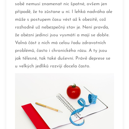
sobě nemusí znamenat nic špatné, ovšem jen
případě, že to zůstane u ní. I lehká nadváha ale
může s postupem času vést až k obezitě, což
rozhodně už nebezpečný stav je. Není pravda,
že obézní jedinci jsou vysmátí a mají se dobře.
Valná část z nich má celou řadu zdravotních
problémů, často i chronického rázu. A ty jsou
jak tělesné, tak také duševní. Právě deprese se
u velkých jedlíků rozvíjí docela často.