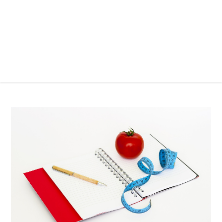
Zlepšete svůj jídelníček a zhubnete