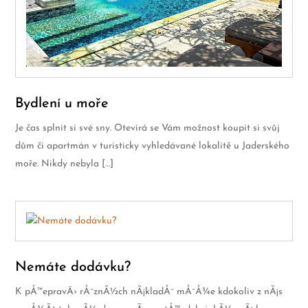
Bydlení u moře
Je čas splnit si své sny. Otevírá se Vám možnost koupit si svůj
dům či apartmán v turisticky vyhledávané lokalitě u Jaderského
moře. Nikdy nebyla […]
Nemáte dodávku?
K pÅ™epravÄ› rÅ¯znÃ½ch nÃ¡kladÅ¯ mÅ¯Å¾e kdokoliv z nÃ¡s