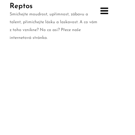
Skip
Reptos
to
Smíchejte moudrost, upřímnost, zábavu a
content
talent, přimíchejte lásku a laskavost. A co vám
z toho vznikne? No co asi? Přece naše
internetová stránka.