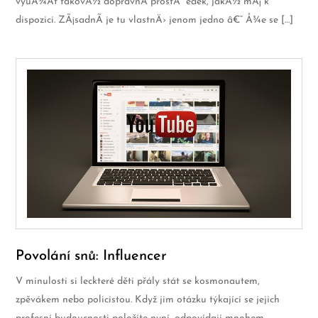
vyuÅ¾Ã­t takovÃ½ dopravnÃ­ prostÅ™edek, jakÃ½ mÃ¡ k
dispozici. ZÃ¡sadnÃ­ je tu vlastnÄ› jenom jedno â€“ Å¾e se […]
Povolání snů: Influencer
V minulosti si leckteré děti přály stát se kosmonautem,
zpěvákem nebo policistou. Když jim otázku týkající se jejich