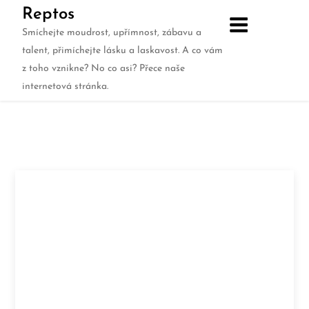
Skip
Reptos
to
Smíchejte moudrost, upřímnost, zábavu a
content
talent, přimíchejte lásku a laskavost. A co vám
z toho vznikne? No co asi? Přece naše
internetová stránka.
Únik vody