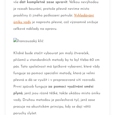
vše
dát kompletně zase spravit
. Velkou nevýhodou
je rozsah bourání, protože přesně nevíme místo
praskliny či jiného poškození potrubí.
Vyhledávání
úniku vody
je naprosto přesné, což významně snižuje
celkové náklady na opravu.
Klidně bude stačit vybourat jen malý čtvereček,
přičemž u standardních metody by to byl třeba 60 cm
pás. Tato společnost má špičkové vybavení, které vždy
funguje za pomocí speciální metody, která je velmi
přesná a dá se využít i v propracované sítí rozvodů.
První způsob funguje
za pomocí využívání směsi
plynů
, jenž jsou různě těžké, takže ukážou místo úniku
vody. Druhou metodou je poslechová tyč, jenž zase
pracuje na akustickém principu, kdy se dají větší
poruchy slyšet.