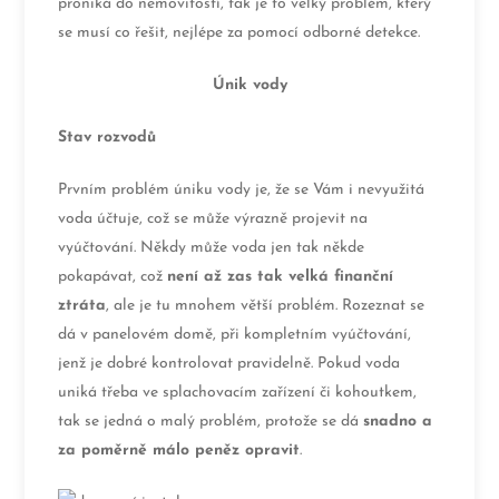
proniká do nemovitostí, tak je to velký problém, který
se musí co řešit, nejlépe za pomocí odborné detekce.
Únik vody
Stav rozvodů
Prvním problém úniku vody je, že se Vám i nevyužitá
voda účtuje, což se může výrazně projevit na
vyúčtování. Někdy může voda jen tak někde
pokapávat, což
není až zas tak velká finanční
ztráta
, ale je tu mnohem větší problém. Rozeznat se
dá v panelovém domě, při kompletním vyúčtování,
jenž je dobré kontrolovat pravidelně. Pokud voda
uniká třeba ve splachovacím zařízení či kohoutkem,
tak se jedná o malý problém, protože se dá
snadno a
za poměrně málo peněz opravit
.