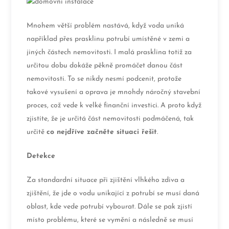
Mnohem větší problém nastává, když voda uniká
například přes prasklinu potrubí umístěné v zemi a
jiných částech nemovitosti. I malá prasklina totiž za
určitou dobu dokáže pěkně promáčet danou část
nemovitosti. To se nikdy nesmí podcenit, protože
takové vysušení a oprava je mnohdy náročný stavební
proces, což vede k velké finanční investici. A proto když
zjistíte, že je určitá část nemovitosti podmáčená, tak
určitě
co nejdříve začněte situaci řešit
.
Detekce
Za standardní situace při zjištění vlhkého zdiva a
zjištění, že jde o vodu unikající z potrubí se musí daná
oblast, kde vede potrubí vybourat. Dále se pak zjistí
místo problému, které se vymění a následně se musí