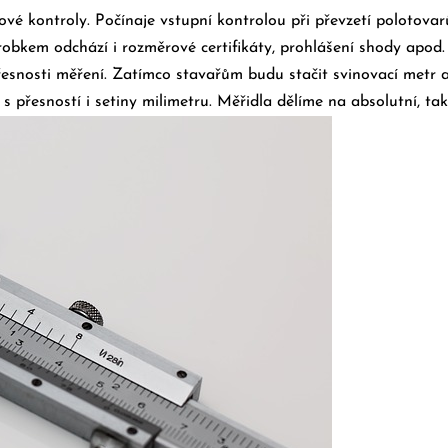
ové kontroly. Počínaje vstupní kontrolou při převzetí polotovar
výrobkem odchází i rozměrové certifikáty, prohlášení shody apod
řesnosti měření. Zatímco stavařům budu stačit svinovací metr 
s přesností i setiny milimetru.
Měřidla dělíme na absolutní, t