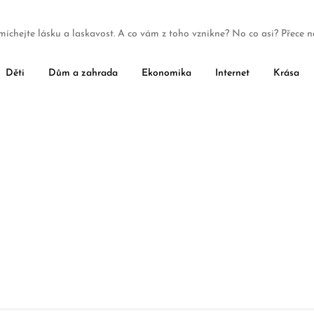
míchejte lásku a laskavost. A co vám z toho vznikne? No co asi? Přece n
Děti
Dům a zahrada
Ekonomika
Internet
Krása
Měřidla pro strojírenství