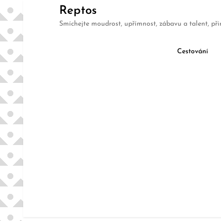
Skip
Reptos
to
Smíchejte moudrost, upřímnost, zábavu a talent, při
content
Cestování