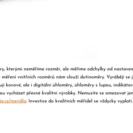
y, kterými neměříme rozměr, ale měříme odchylky od nastaven
 měření vnitřních rozměrů nám slouží dutinoměry. Vyrábějí se 
jí kovové, ale i digitální úhloměry, úhloměry s lupou, indikát
ou vycházet přesné kvalitní výrobky.
Nemusíte se omezovat jen 
je.cz/meridla
. Investice do kvalitních měřidel se vždycky vyplatí.