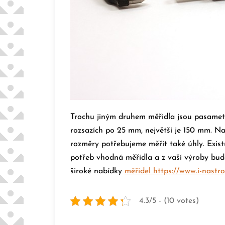
Trochu jiným druhem měřidla jsou pasametr
rozsazích po 25 mm, největší je 150 mm.
Na
rozměry potřebujeme měřit také úhly. Existu
potřeb vhodná měřidla a z vaší výroby bud
široké nabídky
měřidel https://www.i-nastro
4.3/5 - (10 votes)