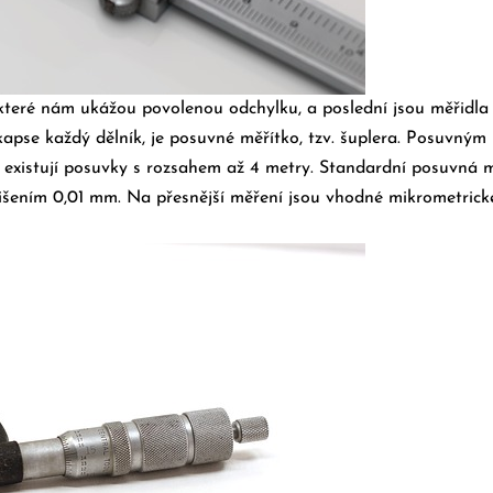
které nám ukážou povolenou odchylku, a poslední jsou měřidla p
kapse každý dělník, je posuvné měřítko, tzv. šuplera. Posuvný
 existují posuvky s rozsahem až 4 metry.
Standardní posuvná mě
lišením 0,01 mm.
Na přesnější měření jsou vhodné mikrometrick