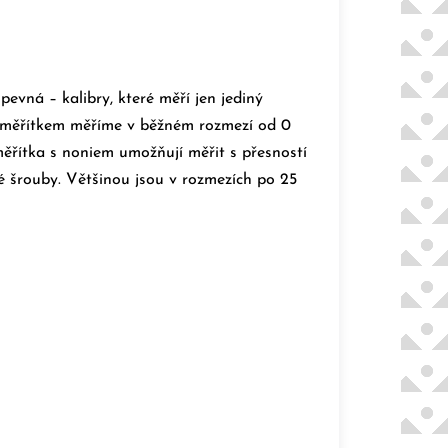
evná – kalibry, které měří jen jediný
m měřítkem měříme v běžném rozmezí od 0
řítka s noniem umožňují měřit s přesností
é šrouby. Většinou jsou v rozmezích po 25