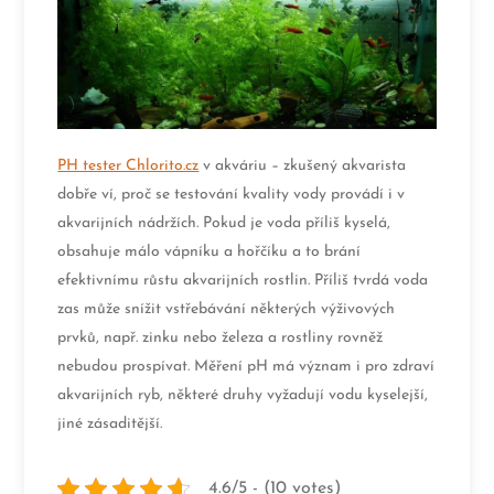
PH tester Chlorito.cz
v akváriu – zkušený akvarista
dobře ví, proč se testování kvality vody provádí i v
akvarijních nádržích. Pokud je voda příliš kyselá,
obsahuje málo vápníku a hořčíku a to brání
efektivnímu růstu akvarijních rostlin. Příliš tvrdá voda
zas může snížit vstřebávání některých výživových
prvků, např. zinku nebo železa a rostliny rovněž
nebudou prospívat. Měření pH má význam i pro zdraví
akvarijních ryb, některé druhy vyžadují vodu kyselejší,
jiné zásaditější.
4.6/5 - (10 votes)