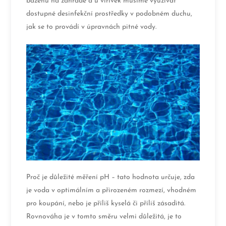
bazénů na zahradě a u vířivek musíme využívat
dostupné desinfekční prostředky v podobném duchu,
jak se to provádí v úpravnách pitné vody.
Proč je důležité měření pH – tato hodnota určuje, zda
je voda v optimálním a přirozeném rozmezí, vhodném
pro koupání, nebo je příliš kyselá či příliš zásaditá.
Rovnováha je v tomto směru velmi důležitá, je to