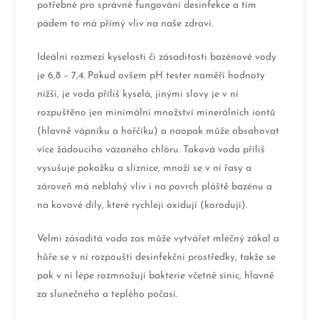
potřebné pro správné fungování desinfekce a tím
pádem to má přímý vliv na naše zdraví.
Ideální rozmezí kyselosti či zásaditosti bazénové vody
je 6,8 – 7,4. Pokud ovšem pH tester naměří hodnoty
nižší, je voda příliš kyselá, jinými slovy je v ní
rozpuštěno jen minimální množství minerálních iontů
(hlavně vápníku a hořčíku) a naopak může obsahovat
více žádoucího vázaného chlóru. Taková voda příliš
vysušuje pokožku a sliznice, množí se v ní řasy a
zároveň má neblahý vliv i na povrch pláště bazénu a
na kovové díly, které rychleji oxidují (korodují).
Velmi zásaditá voda zas může vytvářet mléčný zákal a
hůře se v ní rozpouští desinfekční prostředky, takže se
pak v ní lépe rozmnožují bakterie včetně sinic, hlavně
za slunečného a teplého počasí.