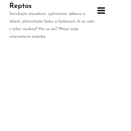
Skip
Reptos
to
Smíchejte moudrost, upřímnost, zábavu a
content
talent, přimíchejte lásku a laskavost. A co vám
z toho vznikne? No co asi? Přece naše
internetová stránka.