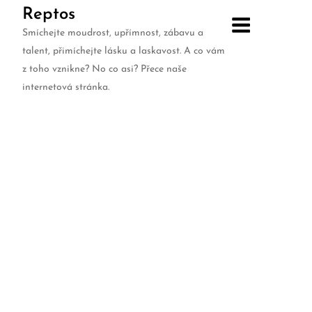
Skip
Reptos
to
Smíchejte moudrost, upřímnost, zábavu a
content
talent, přimíchejte lásku a laskavost. A co vám
z toho vznikne? No co asi? Přece naše
internetová stránka.