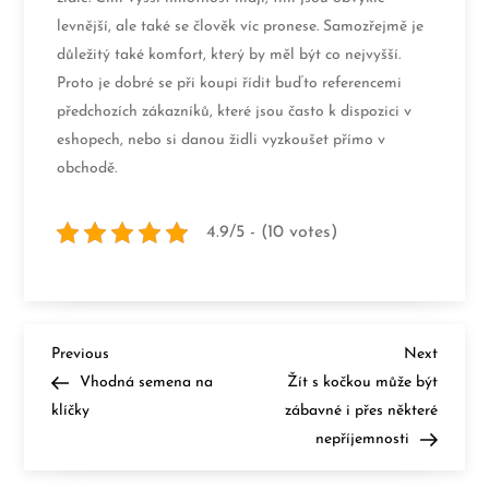
levnější, ale také se člověk víc pronese. Samozřejmě je
důležitý také komfort, který by měl být co nejvyšší.
Proto je dobré se při koupi řídit buďto referencemi
předchozích zákazníků, které jsou často k dispozici v
eshopech, nebo si danou židli vyzkoušet přímo v
obchodě.
4.9/5 - (10 votes)
N
Previous
Next
Previous
Next
Post
Post
Vhodná semena na
Žít s kočkou může být
a
klíčky
zábavné i přes některé
nepříjemnosti
v