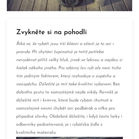
Zvykněte si na pohodlí
Říká se, že rybáři jsou tiší blázni a zčásti je to asi i
pravda. Při chytání šupinatců je totiž potřeba
nevydávat příliš velký hluk, jinak se leknou a najdou si
háček někoho jiného. Pro zdárný lov ryb ale není ticho
tím jediným faktorem, který rozhoduje o úspěchu a
neúspěchu. Důležité je mít také kvalitní vybavení.
Bez
dobrého prutu to samozřejmě nejde nikdy. Rovněž je
důležité mít i krmivo, které bude rybám chutnat a
samozřejmě nesmí chybět ani podběrák a síťka pro
případné úlovky. Obdobně důležitá, i když často laiky i
odborníky podceňovaná, je i
rybářská židle
z
kvalitního materiálu.