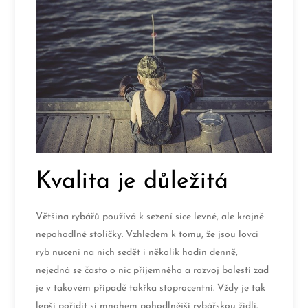
Kvalita je důležitá
Většina rybářů používá k sezení sice levné, ale krajně
nepohodlné stoličky. Vzhledem k tomu, že jsou lovci
ryb nuceni na nich sedět i několik hodin denně,
nejedná se často o nic příjemného a rozvoj bolestí zad
je v takovém případě takřka stoprocentní. Vždy je tak
lepší pořídit si mnohem pohodlnější rybářskou židli.