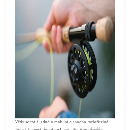
Vždy se totiž jedná o mobilní a snadno rozložitelné
židle. Čím vyšší hmotnost mají, tím jsou obvykle