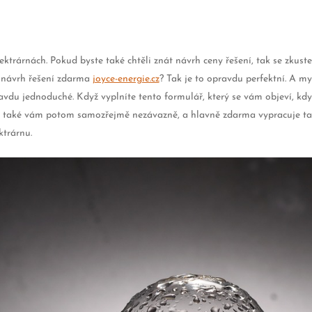
ektrárnách. Pokud byste také chtěli znát návrh ceny řešení, tak se zkust
e návrh řešení zdarma
joyce-energie.cz
? Tak je to opravdu perfektní. A m
opravdu jednoduché. Když vyplníte tento formulář, který se vám objeví, kd
A také vám potom samozřejmě nezávazně, a hlavně zdarma vypracuje tako
ktrárnu.