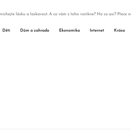
míchejte lásku a laskavost. A co vám z toho vznikne? No co asi? Přece n
Děti
Dům a zahrada
Ekonomika
Internet
Krása
Výhodná fotovoltaika pro vás