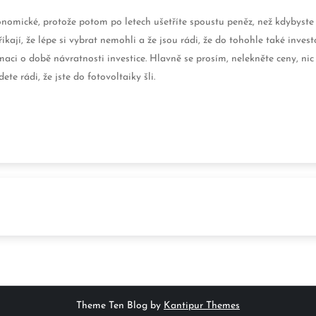
onomické, protože potom po letech ušetříte spoustu peněz, než kdybyste
kají, že lépe si vybrat nemohli a že jsou rádi, že do tohohle také inve
aci o době návratnosti investice. Hlavně se prosím, nelekněte ceny, nic
te rádi, že jste do fotovoltaiky šli.
Theme Ten Blog by
Kantipur Themes