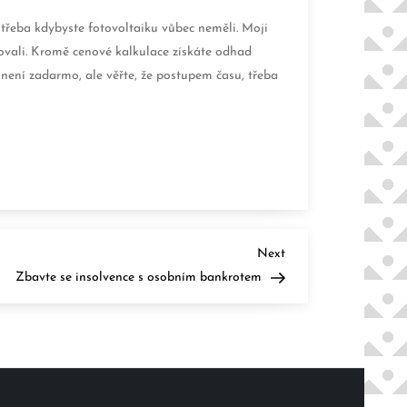
 třeba kdybyste fotovoltaiku vůbec neměli. Moji
stovali. Kromě cenové kalkulace získáte odhad
 není zadarmo, ale věřte, že postupem času, třeba
Next
Next
Post
Zbavte se insolvence s osobním bankrotem