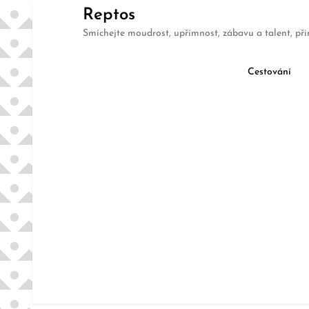
Skip
Reptos
to
Smíchejte moudrost, upřímnost, zábavu a talent, při
content
Cestování