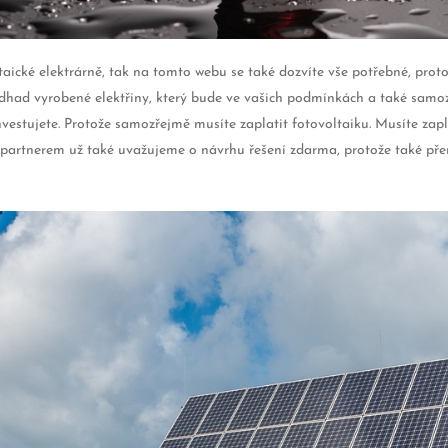
taické elektrárně, tak na tomto webu se také dozvíte vše potřebné, prot
 odhad vyrobené elektřiny, který bude ve vašich podmínkách a také sam
vestujete. Protože samozřejmě musíte zaplatit fotovoltaiku. Musíte zaplat
s partnerem už také uvažujeme o návrhu řešení zdarma, protože také pře