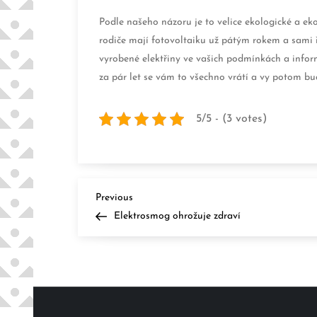
Podle našeho názoru je to velice ekologické a ek
rodiče mají fotovoltaiku už pátým rokem a sami ří
vyrobené elektřiny ve vašich podmínkách a inform
za pár let se vám to všechno vrátí a vy potom bude
5/5 - (3 votes)
N
Previous
Previous
Post
Elektrosmog ohrožuje zdraví
a
v
i