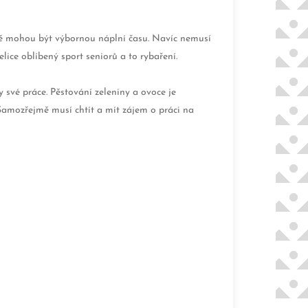
stě mohou být výbornou náplní času. Navíc nemusí
lice oblíbený sport seniorů a to rybaření.
 své práce. Pěstování zeleniny a ovoce je
Samozřejmě musí chtít a mít zájem o práci na