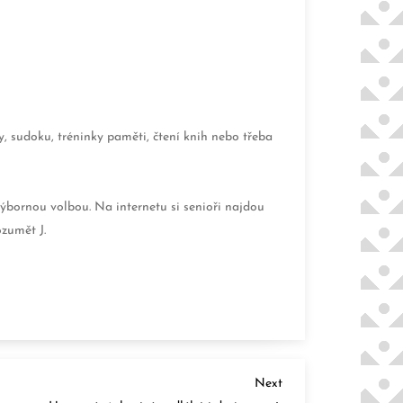
ky, sudoku, tréninky paměti, čtení knih nebo třeba
výbornou volbou. Na internetu si senioři najdou
zumět J.
Next
Next