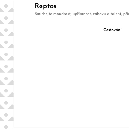
Skip
Reptos
to
Smíchejte moudrost, upřímnost, zábavu a talent, při
content
Cestování