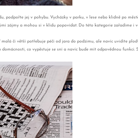
odu, podpořte jej v pohybu. Vycházky v parku, v lese nebo klidně po mě
ými zájmy a mohou si v klidu popovídat. Do této kategorie zařadíme i ve
malá či větší potřebuje péči od jara do podzimu, ale navíc uvidíte plody
domácnosti, co vypěstuje se sní a navíc bude mít odpovědnou funkci. 