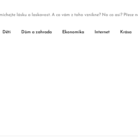
míchejte lásku a laskavost. A co vám z toho vznikne? No co asi? Přece n
Děti
Dům a zahrada
Ekonomika
Internet
Krása
Volnočasové aktivity pro seniory