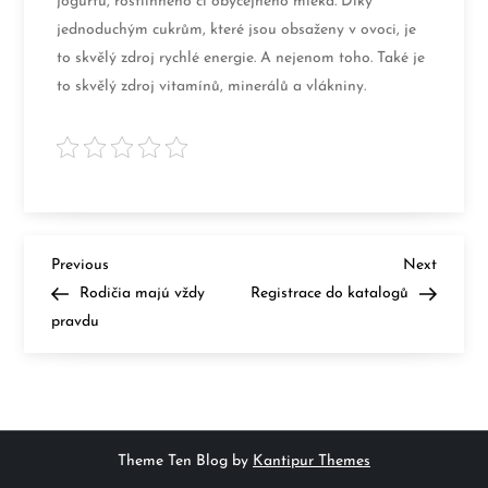
jogurtu, rostlinného či obyčejného mléka. Díky
jednoduchým cukrům, které jsou obsaženy v ovoci, je
to skvělý zdroj rychlé energie. A nejenom toho. Také je
to skvělý zdroj vitamínů, minerálů a vlákniny.
N
Previous
Next
Previous
Next
Post
Post
Rodičia majú vždy
Registrace do katalogů
a
pravdu
v
i
g
Theme Ten Blog by
Kantipur Themes