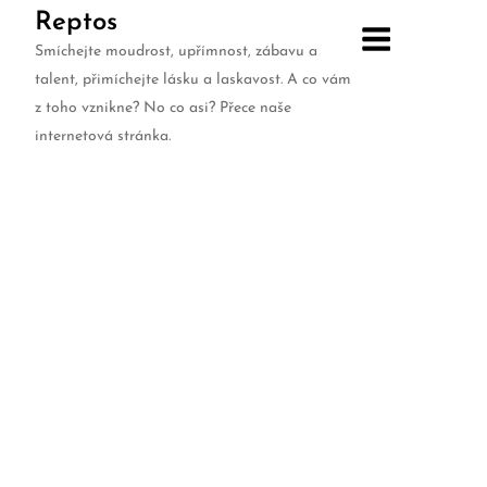
Skip
Reptos
to
Smíchejte moudrost, upřímnost, zábavu a
content
talent, přimíchejte lásku a laskavost. A co vám
z toho vznikne? No co asi? Přece naše
internetová stránka.