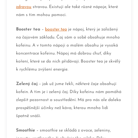
zdravou
stravou. Existují ale také různé nápoje, které
nám s tím mohou pomoci.
Booster tea
–
booster tea
je nápoj, který je založený
na čajovém základu. Čaj sám o sobě obsahuje mnoho
kofeinu. A v tomto nápoji o malém obsahu je vysoká
koncentrace kofeinu. Nápoj má dobrou chuť, díky
koření, které se do nich přidávají. Booster tea je skvělý
k rychlému zvýšení energie.
Zelený čaj
– jak už jsme řekli, některé čaje obsahují
kofein. A tím je i zelený čaj. Díky kofeinu nám pomáhá
zlepšit pozornost a soustředění. Má pro nás ale daleko
prospěšnější účinky než káva, kterou mnoho lidí
špatně snáší.
Smoothie
– smoothie se skládá z ovoce, zeleniny,