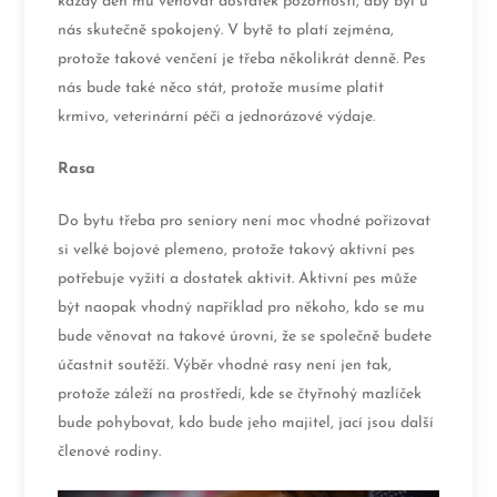
každý den mu věnovat dostatek pozornosti, aby byl u
nás skutečně spokojený. V bytě to platí zejména,
protože takové venčení je třeba několikrát denně. Pes
nás bude také něco stát, protože musíme platit
krmivo, veterinární péči a jednorázové výdaje.
Rasa
Do bytu třeba pro seniory není moc vhodné pořizovat
si velké bojové plemeno, protože takový aktivní pes
potřebuje vyžití a dostatek aktivit. Aktivní pes může
být naopak vhodný například pro někoho, kdo se mu
bude věnovat na takové úrovni, že se společně budete
účastnit soutěží. Výběr vhodné rasy není jen tak,
protože záleží na prostředí, kde se čtyřnohý mazlíček
bude pohybovat, kdo bude jeho majitel, jací jsou další
členové rodiny.