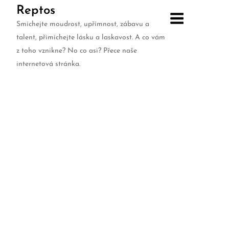
Skip
Reptos
to
Smíchejte moudrost, upřímnost, zábavu a
content
talent, přimíchejte lásku a laskavost. A co vám
z toho vznikne? No co asi? Přece naše
internetová stránka.