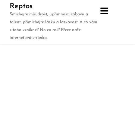
Skip
Reptos
to
Smíchejte moudrost, upřímnost, zábavu a
content
talent, přimíchejte lásku a laskavost. A co vám
z toho vznikne? No co asi? Přece naše
Automatizace jako prostředek pro
internetová stránka.
úsporu nákladu v online marketingu