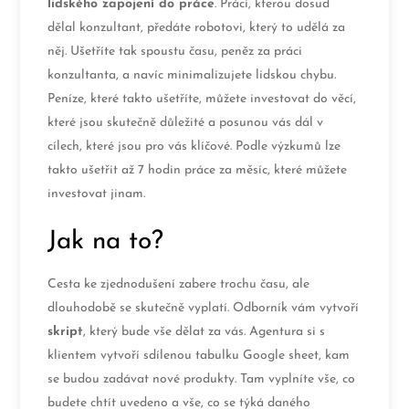
lidského zapojení do práce
. Práci, kterou dosud
dělal konzultant, předáte robotovi, který to udělá za
něj. Ušetříte tak spoustu času, peněz za práci
konzultanta, a navíc minimalizujete lidskou chybu.
Peníze, které takto ušetříte, můžete investovat do věcí,
které jsou skutečně důležité a posunou vás dál v
cílech, které jsou pro vás klíčové. Podle výzkumů lze
takto ušetřit až 7 hodin práce za měsíc, které můžete
investovat jinam.
Jak na to?
Cesta ke zjednodušení zabere trochu času, ale
dlouhodobě se skutečně vyplatí. Odborník vám vytvoří
skript
, který bude vše dělat za vás. Agentura si s
klientem vytvoří sdílenou tabulku Google sheet, kam
se budou zadávat nové produkty. Tam vyplníte vše, co
budete chtít uvedeno a vše, co se týká daného